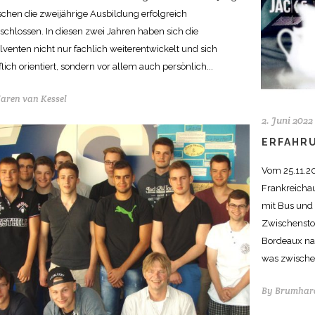
chen die zweijährige Ausbildung erfolgreich
schlossen. In diesen zwei Jahren haben sich die
lventen nicht nur fachlich weiterentwickelt und sich
lich orientiert, sondern vor allem auch persönlich...
aren van Kessel
2. Juni 2022
ERFAHR
Vom 25.11.20
Frankreicha
mit Bus und
Zwischenstop
Bordeaux nac
was zwischen
By
Brumhard