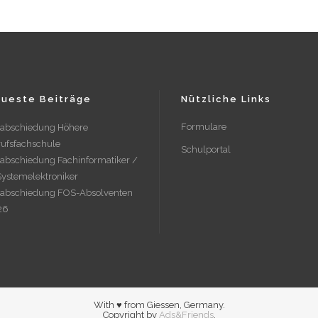
ueste Beiträge
Nützliche Links
Formulare
rabschiedung Höhere
ufsfachschule
Schulportal
abschiedung Fachinformatiker /
Systemelektroniker
rabschiedung FOS-Absolventen
26
With ♥ from Giessen, Germany.
Copyright by
Ads&Friends
.