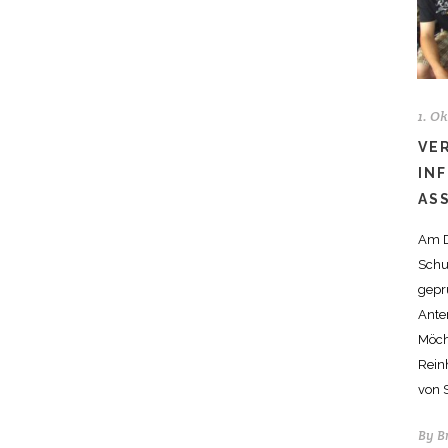
1. O
VE
IN
AS
Am D
Schu
gepr
Ante
Möch
Rein
von 
By
B