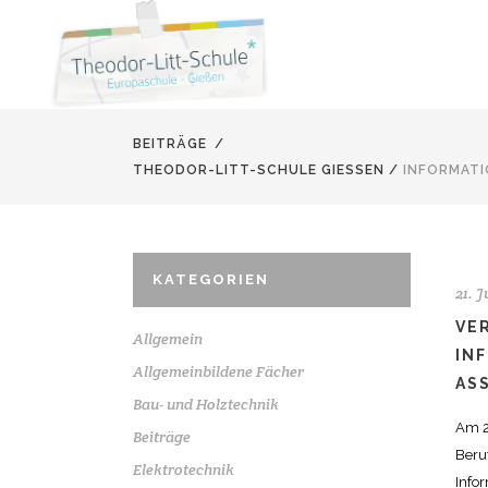
BEITRÄGE
/
THEODOR-LITT-SCHULE GIESSEN
/
INFORMAT
KATEGORIEN
21. J
VE
Allgemein
IN
Allgemeinbildene Fächer
AS
Bau- und Holztechnik
Am 2
Beiträge
Beru
Elektrotechnik
Info