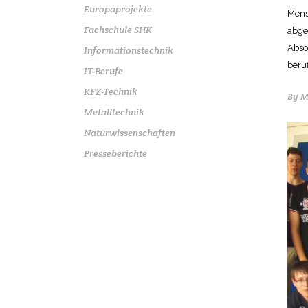
Europaprojekte
Mens
Fachschule SHK
abge
Abso
Informationstechnik
beruf
IT-Berufe
KFZ-Technik
By
M
Metalltechnik
Naturwissenschaften
Presseberichte