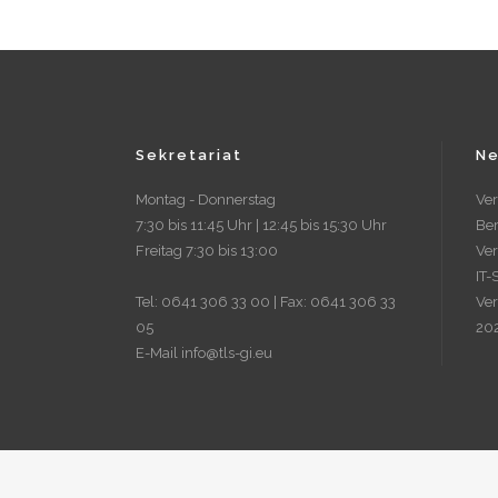
Sekretariat
Ne
Montag - Donnerstag
Ve
7:30 bis 11:45 Uhr | 12:45 bis 15:30 Uhr
Ber
Freitag 7:30 bis 13:00
Ver
IT-
Tel: 0641 306 33 00 | Fax: 0641 306 33
Ve
05
20
E-Mail info@tls-gi.eu