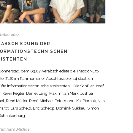
ktober 2017
RABSCHIEDUNG DER
FORMATIONSTECHNISCHEN
SISTENTEN
onnerstag, dem 03.07, verabschiedete die Theodor-Litt-
le (TLS) im Rahmen einer Abschlussfeier 14 staatlich
üfte informationstechnische Assistenten. Die Schüler Josef
r, Kevin Kegler, Daniel Lang, Maximilian Marx, Joshua
el, René Müller, René-Michael Petermann, Kai Piornak, Nils
hardt, Lars Scheld, Eric Schepp, Dominik Sukkau, Simon
Schnakenburg...
rumhard Michael