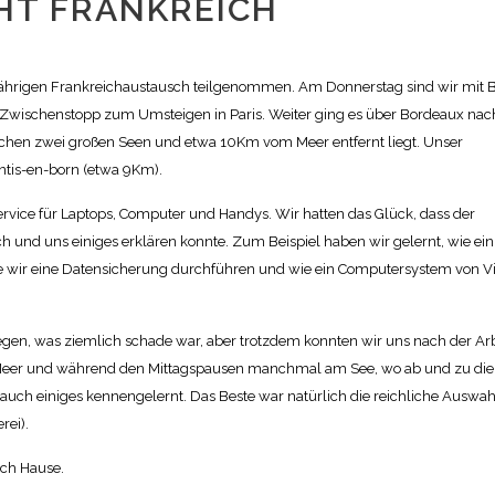
HT FRANKREICH
jährigen Frankreichaustausch teilgenommen. Am Donnerstag sind wir mit 
 Zwischenstopp zum Umsteigen in Paris. Weiter ging es über Bordeaux nac
schen zwei großen Seen und etwa 10Km vom Meer entfernt liegt. Unser
ntis-en-born (etwa 9Km).
ervice für Laptops, Computer und Handys. Wir hatten das Glück, dass der
ach und uns einiges erklären konnte. Zum Beispiel haben wir gelernt, wie ein
e wir eine Datensicherung durchführen und wie ein Computersystem von V
gen, was ziemlich schade war, aber trotzdem konnten wir uns nach der Arb
 Meer und während den Mittagspausen manchmal am See, wo ab und zu die
auch einiges kennengelernt. Das Beste war natürlich die reichliche Auswah
rei).
ach Hause.