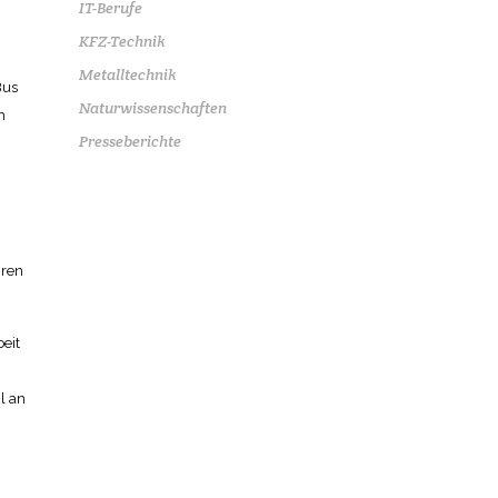
IT-Berufe
KFZ-Technik
Metalltechnik
Bus
Naturwissenschaften
h
Presseberichte
iren
eit
l an