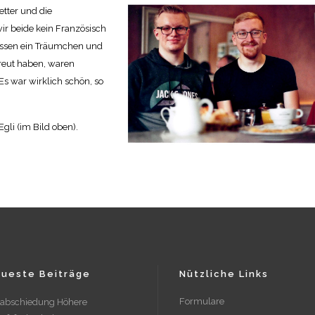
etter und die
ir beide kein Französisch
Essen ein Träumchen und
treut haben, waren
Es war wirklich schön, so
gli (im Bild oben).
ueste Beiträge
Nützliche Links
Formulare
rabschiedung Höhere