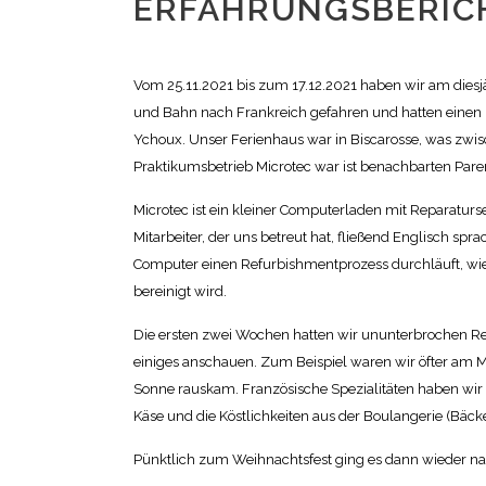
ERFAHRUNGSBERIC
Vom 25.11.2021 bis zum 17.12.2021 haben wir am dies
und Bahn nach Frankreich gefahren und hatten einen
Ychoux. Unser Ferienhaus war in Biscarosse, was zwi
Praktikumsbetrieb Microtec war ist benachbarten Pare
Microtec ist ein kleiner Computerladen mit Reparaturs
Mitarbeiter, der uns betreut hat, fließend Englisch spr
Computer einen Refurbishmentprozess durchläuft, wi
bereinigt wird.
Die ersten zwei Wochen hatten wir ununterbrochen Re
einiges anschauen. Zum Beispiel waren wir öfter am
Sonne rauskam. Französische Spezialitäten haben wir 
Käse und die Köstlichkeiten aus der Boulangerie (Bäcke
Pünktlich zum Weihnachtsfest ging es dann wieder n