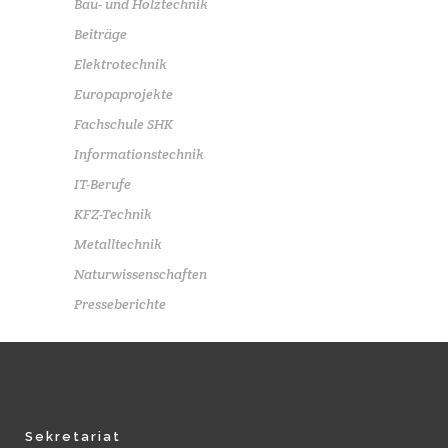
Bau- und Holztechnik
Beiträge
Elektrotechnik
Europaprojekte
Fachschule SHK
Informationstechnik
IT-Berufe
KFZ-Technik
Metalltechnik
Naturwissenschaften
Presseberichte
Sekretariat