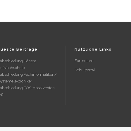
ueste Beiträge
Nützliche Links
Formulare
rabschiedung Höhere
ufsfachschule
Schulportal
abschiedung Fachinformatiker /
Systemelektroniker
rabschiedung FOS-Absolventen
26