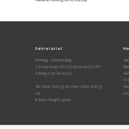
Sekretariat
Ne
Montag - Donnerstag
Ve
7:30 bis 11:45 Uhr | 12:45 bis 15:30 Uhr
Ber
Freitag 7:30 bis 13:00
Ver
IT-
Tel: 0641 306 33 00 | Fax: 0641 306 33
Ve
05
20
E-Mail info@tls-gi.eu