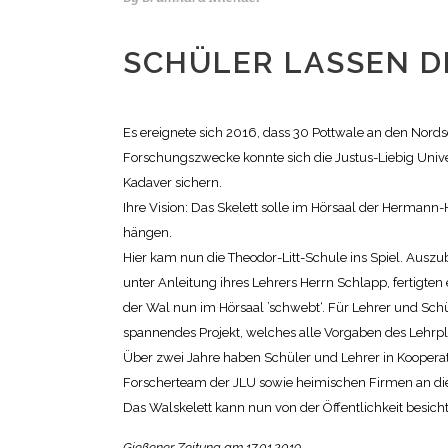
SCHÜLER LASSEN D
Es ereignete sich 2016, dass 30 Pottwale an den Nords
Forschungszwecke konnte sich die Justus-Liebig Univer
Kadaver sichern.
Ihre Vision: Das Skelett solle im Hörsaal der Herma
hängen.
Hier kam nun die Theodor-Litt-Schule ins Spiel. Ausz
unter Anleitung ihres Lehrers Herrn Schlapp, fertigten 
der Wal nun im Hörsaal ’schwebt‘. Für Lehrer und Schü
spannendes Projekt, welches alle Vorgaben des Lehrpl
Über zwei Jahre haben Schüler und Lehrer in Koopera
Forscherteam der JLU sowie heimischen Firmen an die
Das Walskelett kann nun von der Öffentlichkeit besich
Gießener Zeitung am 17.01.2019