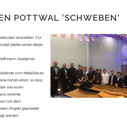
EN POTTWAL ’SCHWEBEN‘
eeküsten strandeten. Für
sität Gießen einen dieser
nn-Hoffmann-Akademie
ubildende zum Metallbauer,
eine Konstruktion, so dass
ler war es ein
ans vereinte.
tion mit dem
sem Projekt gearbeitet.
tigt werden.