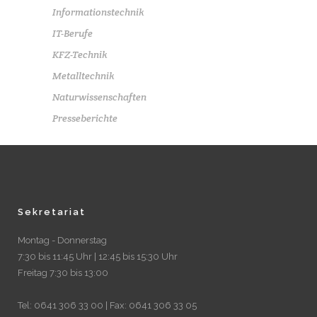
Informationstechnik
IT-Berufe
KFZ-Technik
Metalltechnik
Naturwissenschaften
Presseberichte
Sekretariat
Montag - Donnerstag
7:30 bis 11:45 Uhr | 12:45 bis 15:30 Uhr
Freitag 7:30 bis 13:00
Tel: 0641 306 33 00 | Fax: 0641 306 33 05