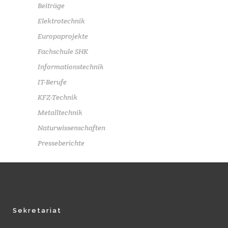
Beiträge
Elektrotechnik
Europaprojekte
Fachschule SHK
Informationstechnik
IT-Berufe
KFZ-Technik
Metalltechnik
Naturwissenschaften
Presseberichte
Sekretariat