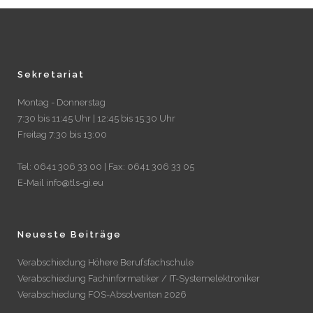
Sekretariat
Montag - Donnerstag
7:30 bis 11:45 Uhr | 12:45 bis 15:30 Uhr
Freitag 7:30 bis 13:00
Tel: 0641 306 33 00 | Fax: 0641 306 33 05
E-Mail info@tls-gi.eu
Neueste Beiträge
Verabschiedung Höhere Berufsfachschule
Verabschiedung Fachinformatiker / IT-Systemelektroniker
Verabschiedung FOS-Absolventen 2026