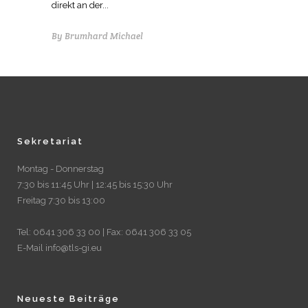
direkt an der...
By
Brumhard Michael
Sekretariat
Montag - Donnerstag
7:30 bis 11:45 Uhr | 12:45 bis 15:30 Uhr
Freitag 7:30 bis 13:00
Tel: 0641 306 33 00 | Fax: 0641 306 33 05
E-Mail info@tls-gi.eu
Neueste Beiträge