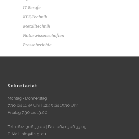
IT-Berufe
KFZ-Technik
Metalltechnik
Naturwissenschaften
Presseberichte
Sekretariat
Montag - Donnerstag
7:30 bis 11:45 Uhr | 12:45 bis 15:30 Uhr
Freitag 7:30 bis 13:00
Tel: 0641 306 33 00 | Fax: 0641 306 33 05
E-Mail info@tls-gi.eu